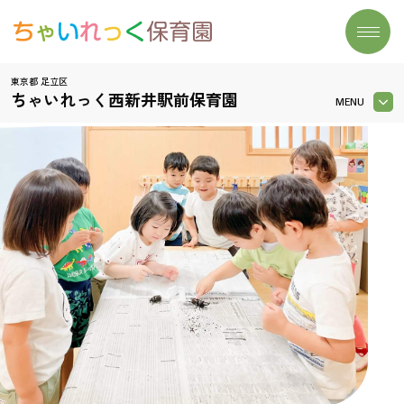
東京都 足立区
トップページ
施設一覧
ちゃいれっく西新井駅前保育園
MENU
わたしたちの想い
よくあるご質問
ごあいさつ
大切にしていること
保育実習生募集
園児募集状況
保育について
お問い合わせ
おたより
- リズム遊び
おたより
園の特色
- 読み聞かせ
- 食育
園の概要
- まなびのたね
安心安全の取り組み