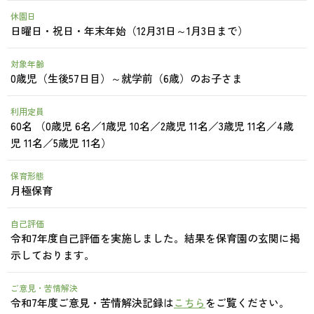
休園日
日曜日・祝日・年末年始（12月31日～1月3日まで）
対象年齢
0歳児（生後57日目）～就学前（6歳）のお子さま
利用定員
60名 （0歳児 6名／1歳児 10名／2歳児 11名／3歳児 11名／4歳
児 11名／5歳児 11名）
保育形態
月極保育
自己評価
令和7年度自己評価を実施しました。結果を保育園の玄関に掲
示しております。
ご意見・苦情解決
令和7年度ご意見・苦情解決記録は
こちら
をご覧ください。