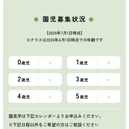
園児募集状況
【2026年7月1日時点】
※クラスは2026年4月1日時点での年齢です
0
1
×
×
歳児
歳児
2
3
×
×
歳児
歳児
4
5
×
×
歳児
歳児
園見学は下記カレンダーよりお申込みください。
※下記日程以外をご希望の方はご相談ください