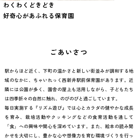
わくわくどきどき
地域との関わり
好奇心があふれる保育園
運営会社
採用サイト
ごあいさつ
駅からほど近く、下町の温かさと新しい街並みが調和する地
域のなかに、ちゃいれっく西新井駅前保育園があります。近
隣には公園が多く、園舎の屋上も活用しながら、子どもたち
は四季折々の自然に触れ、のびのびと過ごしています。
毎日実施する『リズム遊び』では心とカラダの健やかな成長
を育み、栽培活動やクッキングなどの食育活動を通して
「食」への興味や関心を深めています。また、絵本の読み聞
かせを大切にし、豊かな心や想像力を育む環境づくりを行っ