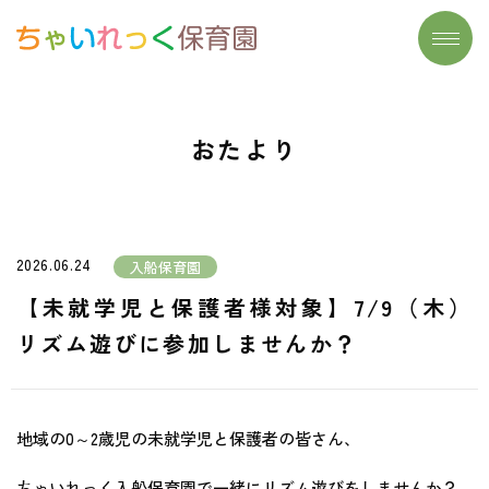
トップページ
施設一覧
おたより
わたしたちの想い
よくあるご質問
大切にしていること
保育実習生募集
保育について
お問い合わせ
2026.06.24
入船保育園
- リズム遊び
おたより
【未就学児と保護者様対象】7/9（木）
- 読み聞かせ
リズム遊びに参加しませんか？
- 食育
- まなびのたね
地域の0～2歳児の未就学児と保護者の皆さん、
安心安全の取り組み
ちゃいれっく入船保育園で一緒にリズム遊びをしませんか？