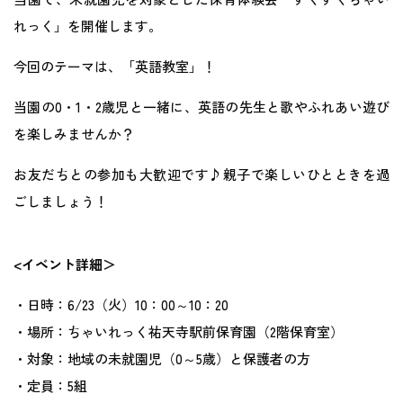
地域との関わり
れっく」を開催します。
今回のテーマは、「英語教室」！
運営会社
当園の0・1・2歳児と一緒に、英語の先生と歌やふれあい遊び
を楽しみませんか？
採用サイト
お友だちとの参加も大歓迎です♪親子で楽しいひとときを過
ごしましょう！
<イベント詳細＞
・日時：6/23（火）10：00～10：20
・場所：ちゃいれっく祐天寺駅前保育園（2階保育室）
・対象：地域の未就園児（0～5歳）と保護者の方
・定員：5組