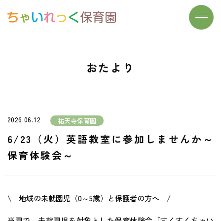
トップページ
施設一覧
おたより
わたしたちの想い
よくあるご質問
大切にしていること
保育実習生募集
保育について
お問い合わせ
2026.06.12
祐天寺保育園
- リズム遊び
おたより
6/23（火）英語教室に参加しませんか～
- 読み聞かせ
保育体験会～
- 食育
- まなびのたね
\ 地域の未就園児（0～5歳）と保護者の方へ /
安心安全の取り組み
当園で、未就園児を対象とした保育体験会「すくすくちゃい