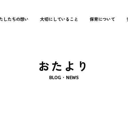
たしたちの想い
大切にしていること
保育について
トップペ
わたした
大切にし
おたより
保育につ
BLOG・NEWS
- リズム遊
- 読み聞か
- 食育
- まなび