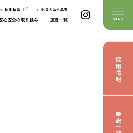
採用情報
保育実習生募集
安心安全の取り組み
施設一覧
MENU
ージ
施設一覧
ちの想い
よくあるご質問
採用情報
ていること
保育実習生募集
いて
お問い合わせ
び
おたより
せ
施設一覧
のたね