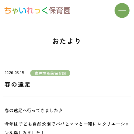
トップページ
施設一覧
おたより
わたしたちの想い
よくあるご質問
大切にしていること
保育実習生募集
保育について
お問い合わせ
2026.05.15
東戸塚駅前保育園
- リズム遊び
おたより
春の遠足
- 読み聞かせ
- 食育
春の遠足へ行ってきました♪
- まなびのたね
今年は子ども自然公園でパパとママと一緒にレクリエーショ
安心安全の取り組み
ンを楽しみました！