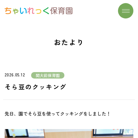
トップページ
施設一覧
おたより
わたしたちの想い
よくあるご質問
大切にしていること
保育実習生募集
保育について
お問い合わせ
2026.05.12
関大前保育園
- リズム遊び
おたより
そら豆のクッキング
- 読み聞かせ
- 食育
先日、園でそら豆を使ってクッキングをしました！
- まなびのたね
安心安全の取り組み