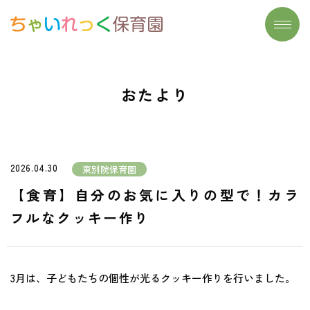
トップページ
施設一覧
おたより
わたしたちの想い
よくあるご質問
大切にしていること
保育実習生募集
保育について
お問い合わせ
2026.04.30
東別院保育園
- リズム遊び
おたより
【食育】自分のお気に入りの型で！カラ
- 読み聞かせ
フルなクッキー作り
- 食育
- まなびのたね
3月は、子どもたちの個性が光るクッキー作りを行いました。
安心安全の取り組み