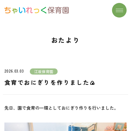
トップページ
施設一覧
おたより
わたしたちの想い
よくあるご質問
大切にしていること
保育実習生募集
保育について
お問い合わせ
2026.03.03
江坂保育園
- リズム遊び
おたより
食育でおにぎりを作りました🍙
- 読み聞かせ
- 食育
先日、園で食育の一環としておにぎり作りを行いました。
- まなびのたね
安心安全の取り組み