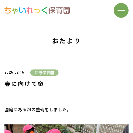
トップページ
施設一覧
おたより
わたしたちの想い
よくあるご質問
大切にしていること
保育実習生募集
保育について
お問い合わせ
2026.02.16
和泉保育園
- リズム遊び
おたより
春に向けて🌸
- 読み聞かせ
- 食育
園庭にある畑の整備をしました。
- まなびのたね
安心安全の取り組み