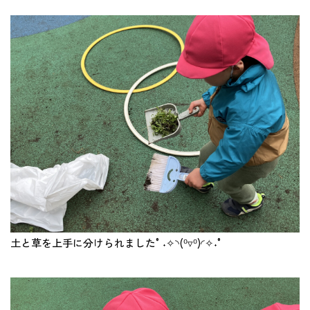
土と草を上手に分けられました°˖✧◝(⁰▿⁰)◜✧˖°