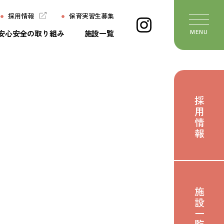
採用情報
保育実習生募集
安心安全の取り組み
施設一覧
MENU
ージ
施設一覧
ちの想い
よくあるご質問
採用情報
ていること
保育実習生募集
いて
お問い合わせ
び
おたより
せ
施設一覧
のたね