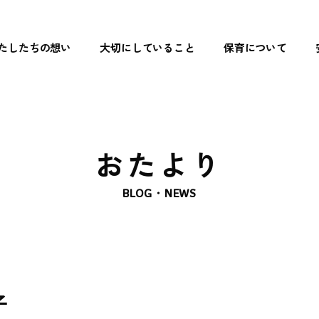
たしたちの想い
大切にしていること
保育について
トップペ
わたした
大切にし
おたより
保育につ
BLOG・NEWS
- リズム遊
- 読み聞か
- 食育
子
- まなび