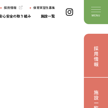
採用情報
保育実習生募集
安心安全の取り組み
施設一覧
MENU
ージ
施設一覧
ちの想い
よくあるご質問
採用情報
ていること
保育実習生募集
いて
お問い合わせ
び
おたより
せ
施設一覧
のたね