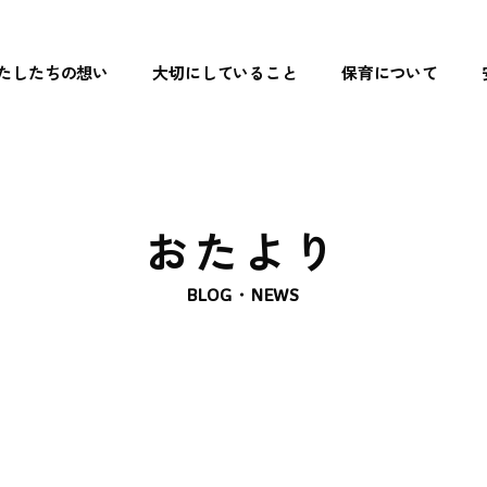
たしたちの想い
大切にしていること
保育について
トップペ
わたした
大切にし
おたより
保育につ
BLOG・NEWS
- リズム遊
- 読み聞か
- 食育
- まなび