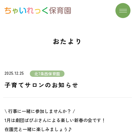
トップページ
施設一覧
おたより
わたしたちの想い
よくあるご質問
大切にしていること
保育実習生募集
保育について
お問い合わせ
2025.12.25
北7条西保育園
- リズム遊び
おたより
子育てサロンのお知らせ
- 読み聞かせ
- 食育
\ 行事に一緒に参加しませんか？ /
- まなびのたね
1月は劇団ばびぶさんによる楽しい新春の会です！
在園児と一緒に楽しみましょう♪
安心安全の取り組み