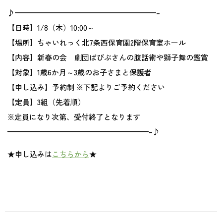
地域との関わり
♪———————————————————–
【日時】1/8（木）10:00～
【場所】ちゃいれっく北7条西保育園2階保育室ホール
運営会社
【内容】新春の会 劇団ばびぶさんの腹話術や獅子舞の鑑賞
【対象】1歳6か月～3歳のお子さまと保護者
採用サイト
【申し込み】予約制 ※下記よりご予約ください
【定員】3組（先着順）
※定員になり次第、受付終了となります
———————————————————–♪
★申し込みは
こちらから
★