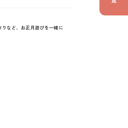
の取り組み
関わり
作りなど、お正月遊びを一緒に
ト