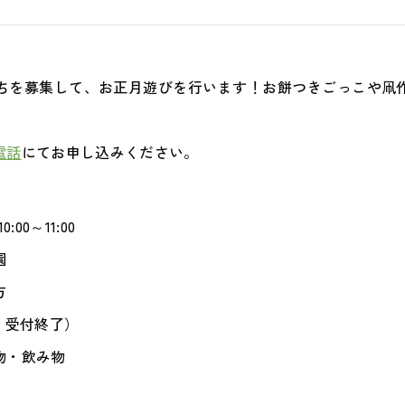
安心安全
地域との
だちを募集して、お正月遊びを行います！お餅つきごっこや凧
運営会社
電話
にてお申し込みください。
採用サイ
00～11:00
園
方
、受付終了）
物・飲み物