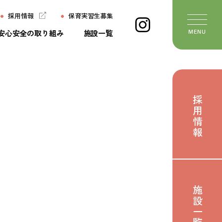
採用情報
保育実習生募集
安心安全の取り組み
施設一覧
MENU
ージ
施設一覧
ちの想い
よくあるご質問
採用情報
ていること
保育実習生募集
いて
お問い合わせ
び
おたより
せ
施設一覧
のたね