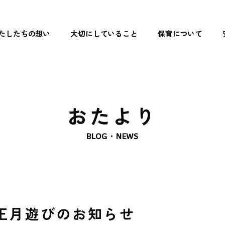
たしたちの想い
大切にしていること
保育について
トップペ
わたした
大切にし
おたより
保育につ
BLOG・NEWS
- リズム遊
- 読み聞か
- 食育
お正月遊びのお知らせ
- まなび