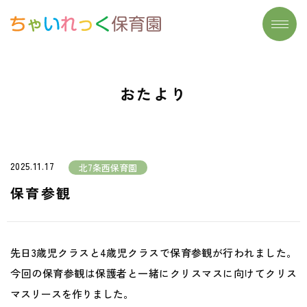
トップページ
施設一覧
おたより
わたしたちの想い
よくあるご質問
大切にしていること
保育実習生募集
保育について
お問い合わせ
2025.11.17
北7条西保育園
- リズム遊び
おたより
保育参観
- 読み聞かせ
- 食育
先日3歳児クラスと4歳児クラスで保育参観が行われました。
- まなびのたね
今回の保育参観は保護者と一緒にクリスマスに向けてクリス
マスリースを作りました。
安心安全の取り組み