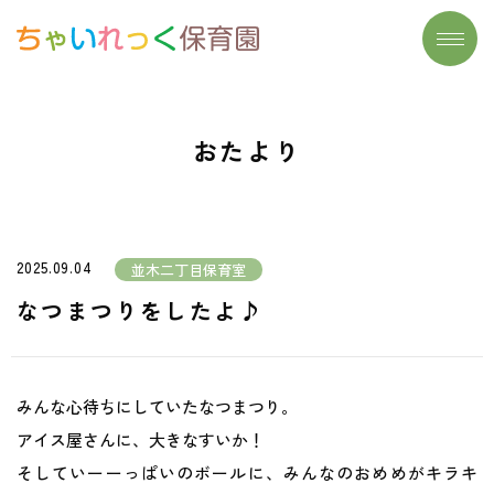
トップページ
施設一覧
おたより
わたしたちの想い
よくあるご質問
大切にしていること
保育実習生募集
保育について
お問い合わせ
2025.09.04
並木二丁目保育室
- リズム遊び
おたより
なつまつりをしたよ♪
- 読み聞かせ
- 食育
みんな心待ちにしていたなつまつり。
- まなびのたね
アイス屋さんに、大きなすいか！
そしていーーっぱいのボールに、みんなのおめめがキラキ
安心安全の取り組み