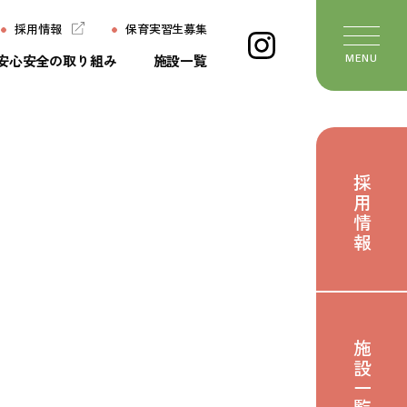
採用情報
保育実習生募集
安心安全の取り組み
施設一覧
MENU
ージ
施設一覧
ちの想い
よくあるご質問
採用情報
ていること
保育実習生募集
いて
お問い合わせ
び
おたより
せ
施設一覧
のたね