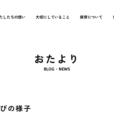
たしたちの想い
大切にしていること
保育について
トップペ
わたした
大切にし
おたより
保育につ
BLOG・NEWS
- リズム遊
- 読み聞か
- 食育
びの様子
- まなび