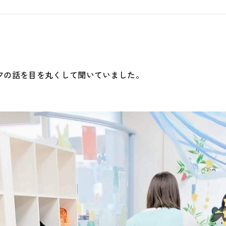
安心安全
地域との
。
夕の話を目を丸くして聞いていました。
運営会社
採用サイ